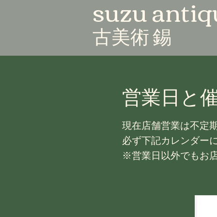
suzu antiq
​古美術 錫
​営業日と
現在店舗営業は不定
必ず下記カレンダー
​※営業日以外でもお